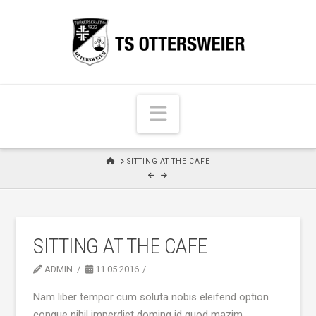
N
a
v
H
SITTING AT THE CAFE
i
O
M
g
E
a
t
SITTING AT THE CAFE
i
o
ADMIN
11.05.2016
n
Nam liber tempor cum soluta nobis eleifend option
congue nihil imperdiet doming id quod mazim