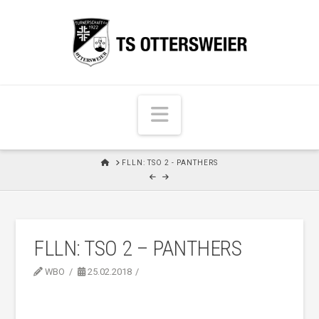
N
a
v
H
FLLN: TSO 2 - PANTHERS
i
O
M
g
E
a
t
FLLN: TSO 2 – PANTHERS
i
o
WBO
25.02.2018
n