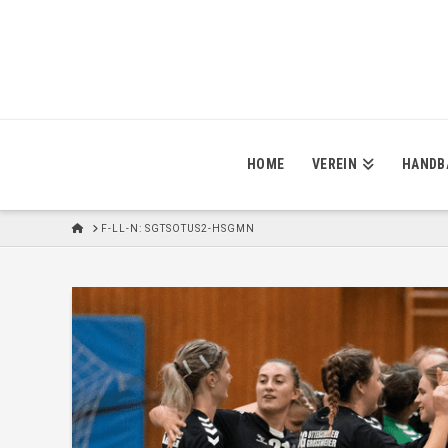
HOME
VEREIN
HANDB
H
F-LL-N: SGTSOTUS2-HSGMN
O
M
E