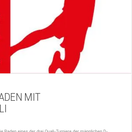
ADEN MIT
LI
e Baden eines der drei Quali-Turniere der männlichen D-