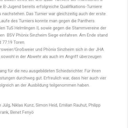
 B-Jugend bereits erfolgreiche Qualifikations-Turniere
ts nachstehen. Das Turnier war gleichzeitig auch der erste
 Laufe des Turniers konnte man gegen die Panthers
den TuS Helmlingen II, sowie gegen die Stammvereine der
den BSV Phönix Sinzheim Siege einfahren. Am Ende stand
d 77:19 Toren.
tersweier/Großweier und Phönix Sinzheim sich in der JHA
owohl in der Abwehr als auch im Angriff überzeugen
ang für die neu ausgebildeten Schiedsrichter. Für ihren
Leistungen durchweg gut. Erfreulich war, dass hier auch vier
folgreich an der Ausbildung teilgenommen haben.
 Jülg, Niklas Kunz, Simon Heid, Emilian Rauhut, Philipp
Frank, Benet Fenyö