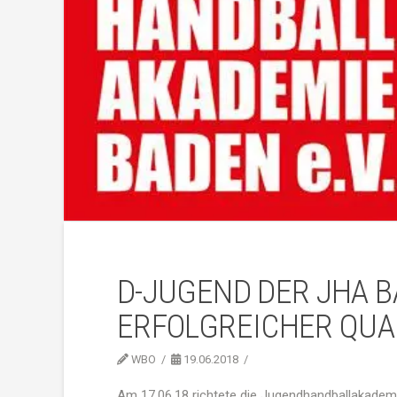
D-JUGEND DER JHA B
ERFOLGREICHER QUA
WBO
19.06.2018
Am 17.06.18 richtete die Jugendhandballakademi